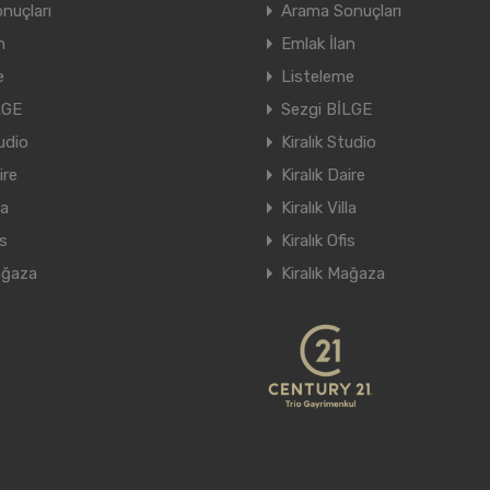
nuçları
Arama Sonuçları
n
Emlak İlan
e
Listeleme
LGE
Sezgi BİLGE
tudio
Kiralık Studio
ire
Kiralık Daire
la
Kiralık Villa
is
Kiralık Ofis
ağaza
Kiralık Mağaza