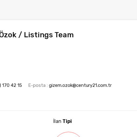
Özok / Listings Team
 170 42 15
E-posta :
gizem.ozok@century21.com.tr
İlan
Tipi