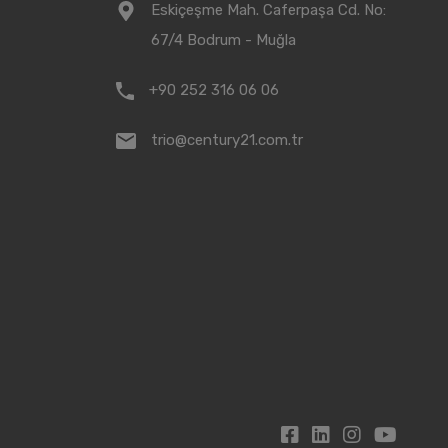
Eskiçeşme Mah. Caferpaşa Cd. No:
67/4 Bodrum - Muğla
+90 252 316 06 06
trio@century21.com.tr