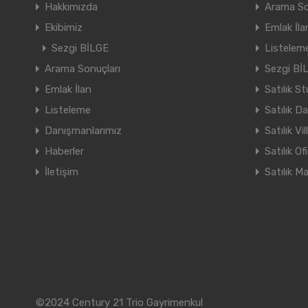
Hakkımızda
Arama So
Ekibimiz
Emlak İla
Sezgi BİLGE
Listelem
Arama Sonuçları
Sezgi Bİ
Emlak İlan
Satılık S
Listeleme
Satılık Da
Danışmanlarımız
Satılık Vil
Haberler
Satılık Of
İletişim
Satılık M
©2024 Century 21 Trio Gayrimenkul