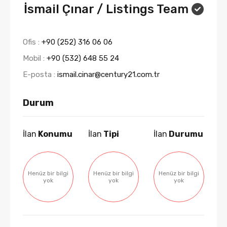
İsmail Çınar / Listings Team
Ofis :
+90 (252) 316 06 06
Mobil :
+90 (532) 648 55 24
E-posta :
ismail.cinar@century21.com.tr
Durum
İlan
Konumu
İlan
Tipi
İlan
Durumu
Henüz bir bilgi
Henüz bir bilgi
Henüz bir bilgi
yok
yok
yok