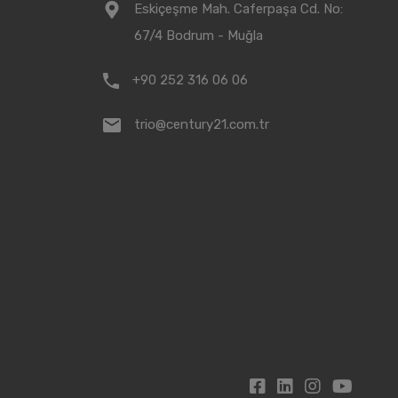
Eskiçeşme Mah. Caferpaşa Cd. No:
67/4 Bodrum - Muğla
+90 252 316 06 06
trio@century21.com.tr