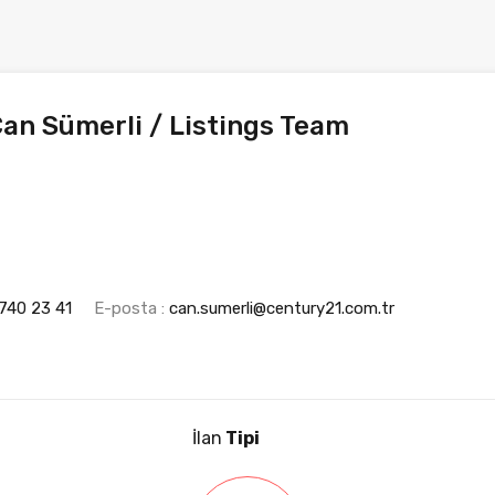
an Sümerli / Listings Team
740 23 41
E-posta :
can.sumerli@century21.com.tr
İlan
Tipi