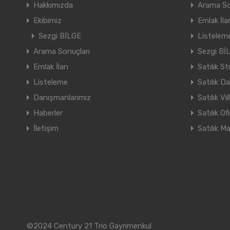
Hakkımızda
Arama So
Ekibimiz
Emlak İla
Sezgi BİLGE
Listelem
Arama Sonuçları
Sezgi Bİ
Emlak İlan
Satılık S
Listeleme
Satılık Da
Danışmanlarımız
Satılık Vil
Haberler
Satılık Of
İletişim
Satılık M
©2024 Century 21 Trio Gayrimenkul