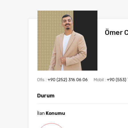
Ömer C
Ofis :
+90 (252) 316 06 06
Mobil :
+90 (553) 
Durum
İlan
Konumu