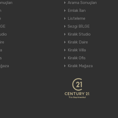
nuçları
Arama Sonuçları
n
Emlak İlan
e
Listeleme
LGE
Sezgi BİLGE
tudio
Kiralık Studio
ire
Kiralık Daire
la
Kiralık Villa
is
Kiralık Ofis
ağaza
Kiralık Mağaza